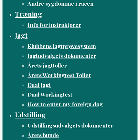
Andre sygdomme i racen
Træning
Info for instruktører
Jagt
Klubbens jagtprøvesystem
Jagtudvalgets dokumenter
Årets jagttoller
Årets Workingtest Toller
Dual Jagt
Dual Workingtest
How to enter my foreign dog
Udstilling
Udstillingsudvalgets dokumenter
Årets hunde