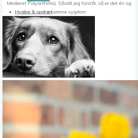
Medieret Polyarthritis). Såvidt jeg forstår, så er det én og
Hvalpe & opdræt
samme sygdom.
Hvis min hund skal indgå i avl
Køb af Tollerhvalp
Hvalpeliste
Opdrætterliste
Hanhundelisten
Sundhed & Adfærd
Sundhed
Autoimmune sygdomme
Tollerrelevante gentests
Øjenundersøgelse
Andre sygdomme i racen
Træning