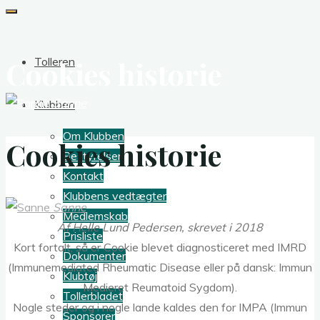
Tolleren
Cookies historie
Sanne
Klubben
Om Klubben
Cookies historie
Bestyrelsen
Kontakt
Klubbens vedtægter
Sanne
Medlemskab
Af Helle Lund Pedersen, skrevet i 2018
Prisliste
Kort fortalt, så er Cookie blevet diagnosticeret med IMRD
Dokumenter
(Immunemediated Rheumatic Disease eller på dansk: Immun
Klubtøj
Medieret Reumatoid Sygdom).
Tollerbladet
Nogle steder og i nogle lande kaldes den for IMPA (Immun
Sponsorer