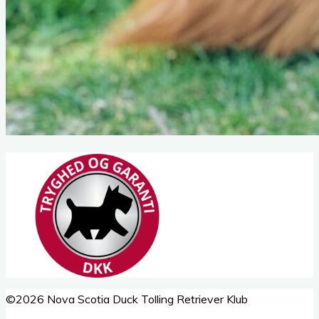
Back
©2026 Nova Scotia Duck Tolling Retriever Klub
to