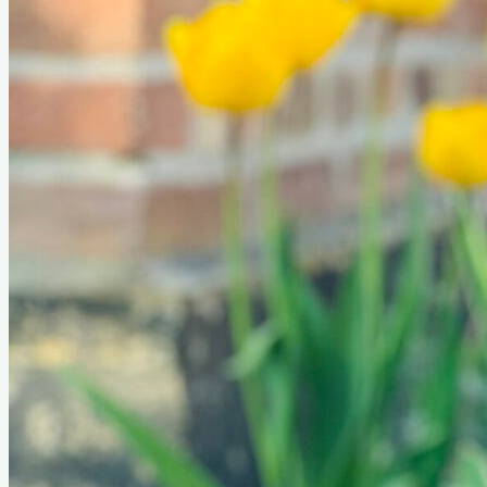
Info for instruktører
Jagt
Klubbens jagtprøvesystem
Jagtudvalgets dokumenter
Årets jagttoller
Årets Workingtest Toller
Dual Jagt
Dual Workingtest
How to enter my foreign dog
Udstilling
Udstillingsudvalgets dokumenter
Årets hunde
Dual Spor