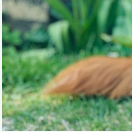
Dual Jagt
Dual Workingtest
How to enter my foreign dog
Spor
Klubbens sporprøver
Sporudvalgets dokumenter
Årets sportoller
Dual Spor
How to enter my foreign dog
Kalender