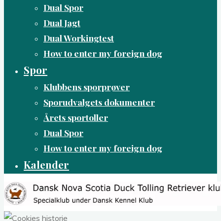
Dual Spor
Dual Jagt
Dual Workingtest
How to enter my foreign dog
Spor
Klubbens sporprøver
Sporudvalgets dokumenter
Årets sportoller
Dual Spor
How to enter my foreign dog
Kalender