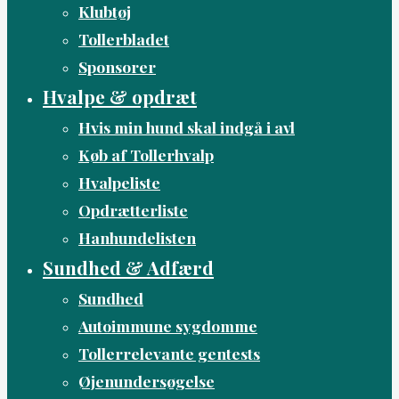
Klubtøj
Tollerbladet
Sponsorer
Hvalpe & opdræt
Hvis min hund skal indgå i avl
Køb af Tollerhvalp
Hvalpeliste
Opdrætterliste
Hanhundelisten
Sundhed & Adfærd
Sundhed
Autoimmune sygdomme
Tollerrelevante gentests
Øjenundersøgelse