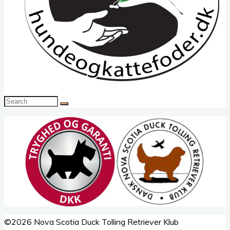
Search
Search
for:
Back
©2026 Nova Scotia Duck Tolling Retriever Klub