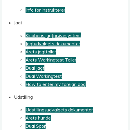
Info for instruktører
Jagt
Klubbens jagtprøvesystem
Jagtudvalgets dokumenter
Årets jagttoller
Årets Workingtest Toller
Dual Jagt
Dual Workingtest
How to enter my foreign dog
Udstilling
Udstillingsudvalgets dokumenter
Årets hunde
Dual Spor