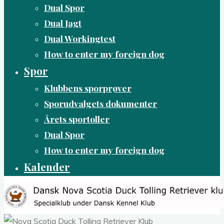
Dual Spor
Dual Jagt
Dual Workingtest
How to enter my foreign dog
Spor
Klubbens sporprøver
Sporudvalgets dokumenter
Årets sportoller
Dual Spor
How to enter my foreign dog
Kalender