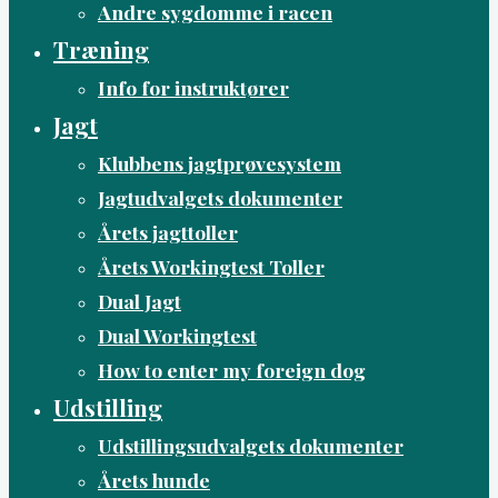
Andre sygdomme i racen
Træning
Info for instruktører
Jagt
Klubbens jagtprøvesystem
Jagtudvalgets dokumenter
Årets jagttoller
Årets Workingtest Toller
Dual Jagt
Dual Workingtest
How to enter my foreign dog
Udstilling
Udstillingsudvalgets dokumenter
Årets hunde