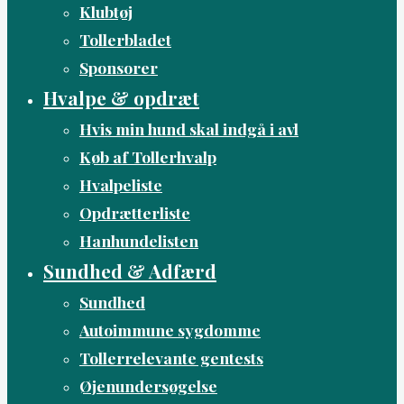
Klubtøj
Tollerbladet
Sponsorer
Hvalpe & opdræt
Hvis min hund skal indgå i avl
Køb af Tollerhvalp
Hvalpeliste
Opdrætterliste
Hanhundelisten
Sundhed & Adfærd
Sundhed
Autoimmune sygdomme
Tollerrelevante gentests
Øjenundersøgelse