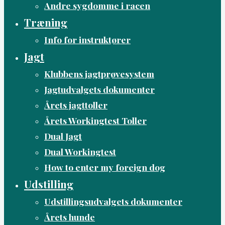
Andre sygdomme i racen
Træning
Info for instruktører
Jagt
Klubbens jagtprøvesystem
Jagtudvalgets dokumenter
Årets jagttoller
Årets Workingtest Toller
Dual Jagt
Dual Workingtest
How to enter my foreign dog
Udstilling
Udstillingsudvalgets dokumenter
Årets hunde