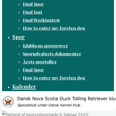
Dual Spor
Dual Jagt
Dual Workingtest
How to enter my foreign dog
Spor
Klubbens sporprøver
Sporudvalgets dokumenter
Årets sportoller
Dual Spor
How to enter my foreign dog
Kalender