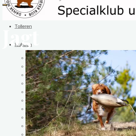
Jagt
Tolleren
Klubben
Om Klubben
Bestyrelsen
Kontakt
Klubbens vedtægter
Medlemskab
Prisliste
Dokumenter
Klubtøj
Tollerbladet
Sponsorer