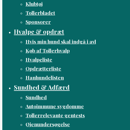
Klubtøj
Tollerbladet
Sponsorer
Hvalpe & opdræt
Hvis min hund skal indgå i avl
Køb af Tollerhvalp
Hvalpeliste
Opdrætterliste
Hanhundelisten
Sundhed & Adfærd
Sundhed
Autoimmune sygdomme
Tollerrelevante gentests
Øjenundersøgelse