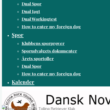
Dual Spor
Dual Jagt
Dual Workingtest
How to enter my foreign dog
Spor
Klubbens sporprøver
Sporudvalgets dokumenter
Årets sportoller
Dual Spor
How to enter my foreign dog
Kalender