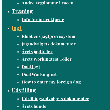
Andre sygdomme i racen
Træning
Info for instruktører
Jagt
Klubbens jagtprøvesystem
Jagtudvalgets dokumenter
Årets jagttoller
Årets Workingtest Toller
Dual Jagt
Dual Workingtest
How to enter my foreign dog
Udstilling
Udstillingsudvalgets dokumenter
Årets hunde