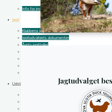
Info for instruktører
Jagt
Klubbens jagtprøvesystem
Jagtudvalgets dokumenter
Årets jagttoller
Årets Workingtest Toller
Dual Jagt
Dual Workingtest
How to enter my foreign dog
Jagtudvalget bes
Udstilling
Udstillingsudvalgets dokumenter
Årets hunde
Dual Spor