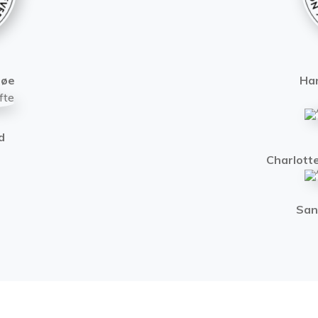
søe
Ha
d
Charlott
San