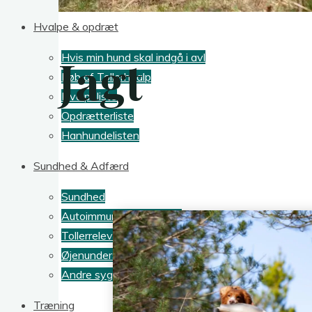
Hvalpe & opdræt
Jagt
Hvis min hund skal indgå i avl
Køb af Tollerhvalp
Hvalpeliste
Opdrætterliste
Hanhundelisten
Sundhed & Adfærd
Sundhed
Autoimmune sygdomme
Tollerrelevante gentests
Øjenundersøgelse
Andre sygdomme i racen
Træning