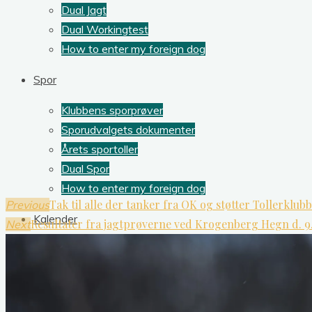
Dual Jagt
Dual Workingtest
How to enter my foreign dog
Spor
Klubbens sporprøver
Sporudvalgets dokumenter
Årets sportoller
Dual Spor
How to enter my foreign dog
Tak til alle der tanker fra OK og støtter Tollerklub
Previous
Kalender
Resultater fra jagtprøverne ved Krogenberg Hegn d. 9
Next