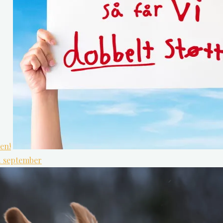
ben!
. september