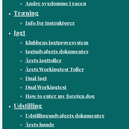
Andre sygdomme i racen
Træning
Info for instruktører
Jagt
Klubbens jagtprøvesystem
Jagtudvalgets dokumenter
Årets jagttoller
Årets Workingtest Toller
Dual Jagt
Dual Workingtest
How to enter my foreign dog
Udstilling
Udstillingsudvalgets dokumenter
Årets hunde