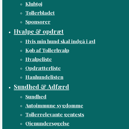
Klubtøj
Tollerbladet
Sponsorer
Hvalpe & opdræt
Hvis min hund skal indgå i avl
Køb af Tollerhvalp
Hvalpeliste
Opdrætterliste
Hanhundelisten
Sundhed & Adfærd
Sundhed
Autoimmune sygdomme
Tollerrelevante gentests
Øjenundersøgelse