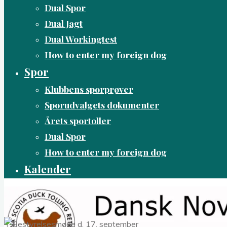
Dual Spor
Dual Jagt
Dual Workingtest
How to enter my foreign dog
Spor
Klubbens sporprøver
Sporudvalgets dokumenter
Årets sportoller
Dual Spor
How to enter my foreign dog
Kalender