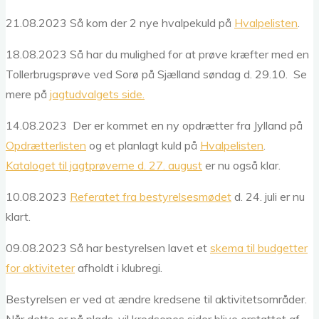
21.08.2023 Så kom der 2 nye hvalpekuld på
Hvalpelisten
.
18.08.2023 Så har du mulighed for at prøve kræfter med en
Tollerbrugsprøve ved Sorø på Sjælland søndag d. 29.10. Se
mere på
jagtudvalgets side.
14.08.2023 Der er kommet en ny opdrætter fra Jylland på
Opdrætterlisten
og et planlagt kuld på
Hvalpelisten
.
Kataloget til jagtprøverne d. 27. august
er nu også klar.
10.08.2023
Referatet fra bestyrelsesmødet
d. 24. juli er nu
klart.
09.08.2023 Så har bestyrelsen lavet et
skema til budgetter
for aktiviteter
afholdt i klubregi.
Bestyrelsen er ved at ændre kredsene til aktivitetsområder.