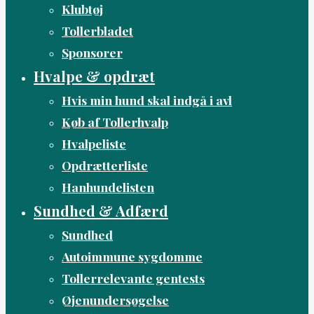
Klubtøj
Tollerbladet
Sponsorer
Hvalpe & opdræt
Hvis min hund skal indgå i avl
Køb af Tollerhvalp
Hvalpeliste
Opdrætterliste
Hanhundelisten
Sundhed & Adfærd
Sundhed
Autoimmune sygdomme
Tollerrelevante gentests
Øjenundersøgelse