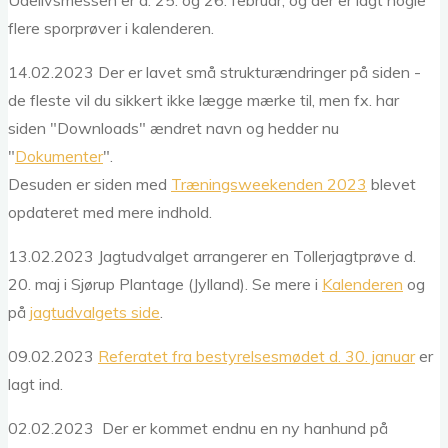
Udelivsmessen er d. 25. og 26. februar, og der er lagt nogle
flere sporprøver i kalenderen.
14.02.2023 Der er lavet små strukturændringer på siden -
de fleste vil du sikkert ikke lægge mærke til, men fx. har
siden "Downloads" ændret navn og hedder nu
"
Dokumenter
".
Desuden er siden med
Træningsweekenden 2023
blevet
opdateret med mere indhold.
13.02.2023 Jagtudvalget arrangerer en Tollerjagtprøve d.
20. maj i Sjørup Plantage (Jylland). Se mere i
Kalenderen
og
på
jagtudvalgets side
.
09.02.2023
Referatet fra bestyrelsesmødet d. 30. januar
er
lagt ind.
02.02.2023 Der er kommet endnu en ny hanhund på