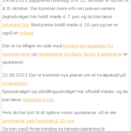
29.06.2023 Jagtprøven planlagt til d. 22. oktober er flyttet til
d. 8. oktober. Der kommer mere info om prøven senere.
Jagtudvalget har holdt møde d. 7. juni, og du kan læse
referatet her
. Bestyrelse holdt møde d. 10. juni og her er
også et
referat
.
Der er nu tilføjet en side med
katalog og resultater fra
sporprøverne
og
resultaterne fra årets første 4 jagtprøver
er
opdateret.
22.06.2023 Der er kommet nye planer om et hvalpekuld på
hvalpelisten
.
Sporudvalget og udstillingsudvalget har afholdt møder, og du
kan læse
referaterne her
.
Hvis du har lyst til at opleve vores sporprøver, så er der
sporprøver ved Fussingø d. 25. juni
.
Du kan også finde katalog og kørselsvejledning til