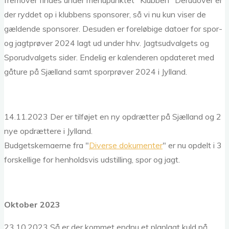
fremover findes under menupunktet "Klubben" Derudover er
der ryddet op i klubbens sponsorer, så vi nu kun viser de
gældende sponsorer. Desuden er foreløbige datoer for spor-
og jagtprøver 2024 lagt ud under hhv. Jagtsudvalgets og
Sporudvalgets sider. Endelig er kalenderen opdateret med
gåture på Sjælland samt sporprøver 2024 i Jylland.
14.11.2023 Der er tilføjet en ny opdrætter på Sjælland og 2
nye opdrættere i Jylland.
Budgetskemaerne fra "
Diverse dokumenter
" er nu opdelt i 3
forskellige for henholdsvis udstilling, spor og jagt.
Oktober 2023
23.10.2023 Så er der kommet endnu et planlagt kuld på