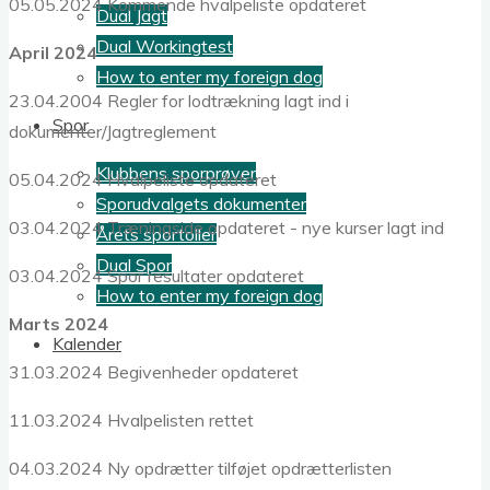
05.05.2024 Kommende hvalpeliste opdateret
Dual Jagt
Dual Workingtest
April 2024
How to enter my foreign dog
23.04.2004 Regler for lodtrækning lagt ind i
Spor
dokumenter/Jagtreglement
Klubbens sporprøver
05.04.2024 Hvalpeliste opdateret
Sporudvalgets dokumenter
03.04.2024 Træningside opdateret - nye kurser lagt ind
Årets sportoller
Dual Spor
03.04.2024 Spor resultater opdateret
How to enter my foreign dog
Marts 2024
Kalender
31.03.2024 Begivenheder opdateret
11.03.2024 Hvalpelisten rettet
04.03.2024 Ny opdrætter tilføjet opdrætterlisten