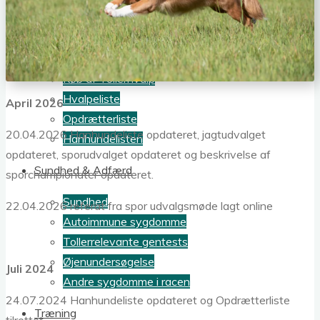
Hvalpe & opdræt
Hvis min hund skal indgå i avl
Køb af Tollerhvalp
Hvalpeliste
April 2026
Opdrætterliste
20.04.2026 Hanhundeliste opdateret, jagtudvalget
Hanhundelisten
opdateret, sporudvalget opdateret og beskrivelse af
Sundhed & Adfærd
sporchampionater opdateret.
Sundhed
22.04.2026 referat fra spor udvalgsmøde lagt online
Autoimmune sygdomme
Tollerrelevante gentests
Øjenundersøgelse
Juli 2024
Andre sygdomme i racen
24.07.2024 Hanhundeliste opdateret og Opdrætterliste
Træning