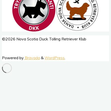
Back
©2026 Nova Scotia Duck Tolling Retriever Klub
to
Top
Powered by
Bravada
&
WordPress
.