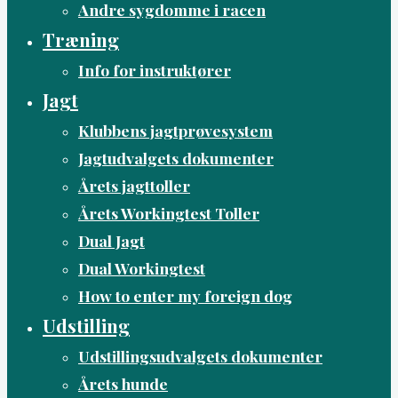
Andre sygdomme i racen
Træning
Info for instruktører
Jagt
Klubbens jagtprøvesystem
Jagtudvalgets dokumenter
Årets jagttoller
Årets Workingtest Toller
Dual Jagt
Dual Workingtest
How to enter my foreign dog
Udstilling
Udstillingsudvalgets dokumenter
Årets hunde