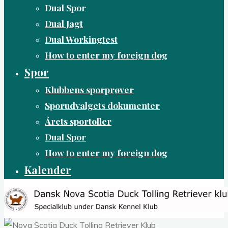
Dual Spor
Dual Jagt
Dual Workingtest
How to enter my foreign dog
Spor
Klubbens sporprøver
Sporudvalgets dokumenter
Årets sportoller
Dual Spor
How to enter my foreign dog
Kalender