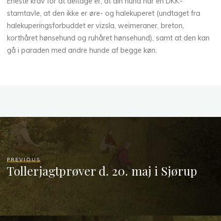
Eneste krav for at deltage er, at din hund har en DKK-
stamtavle, at den ikke er øre- og halekuperet (undtaget fra
halekuperingsforbuddet er vizsla, weimeraner, breton,
korthåret hønsehund og ruhåret hønsehund), samt at den kan
gå i paraden med andre hunde af begge køn.
PREVIOUS
Tollerjagtprøver d. 20. maj i Sjørup