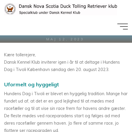
Nyheder
Skip
Hundens Dag i Tivoli,
to
content
Københan
MAJ 12, 2023
Kære tollerejere,
Dansk Kennel Klub inviterer igen i år til at deltage i Hundens
Dag i Tivoli København søndag den 20. august 2023.
Helle Pedersen
Uformelt og hyggeligt
Hundens Dag i Tivoli er blevet en hyggelig tradition. Mange har
fundet ud af, at det er en god lejlighed til at mødes med
racefæller og til at vise sin race frem for havens andre gæster.
De fleste mødes ved raceparadens start og følges ad med
deres racefæller gennem haven. Jo flere af samme race, jo
flottere ser raceparaden ud.