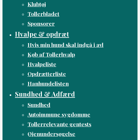
Klubtøj
Tollerbladet
Sponsorer
Hvalpe & opdræt
Hvis min hund skal indgå i avl
Køb af Tollerhvalp
Hvalpeliste
Opdrætterliste
Hanhundelisten
Sundhed & Adfærd
Sundhed
Autoimmune sygdomme
Tollerrelevante gentests
Øjenundersøgelse