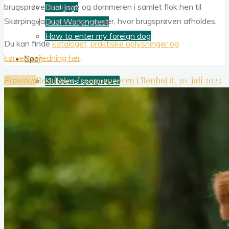
brugsprøvedeltagere og dommeren i samlet flok hen til
Dual Jagt
Skørping Jagtforenings arealer, hvor brugsprøven afholdes.
Dual Workingtest
How to enter my foreign dog
Du kan finde
kataloget, praktiske oplysninger og
kørselsvejledning her
.
Spor
Resultater fra sporprøven i Rønhøj d. 30. juli 2023
Previous
Klubbens sporprøver
Sporudvalgets dokumenter
Årets sportoller
Dual Spor
How to enter my foreign dog
Kalender