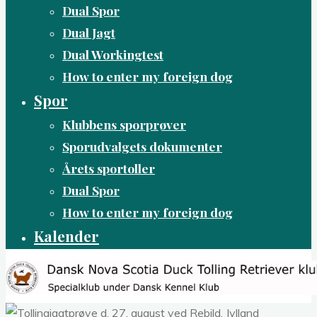
Dual Spor
Dual Jagt
Dual Workingtest
How to enter my foreign dog
Spor
Klubbens sporprøver
Sporudvalgets dokumenter
Årets sportoller
Dual Spor
How to enter my foreign dog
Kalender