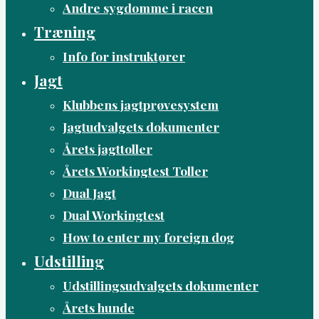
Andre sygdomme i racen
Træning
Info for instruktører
Jagt
Klubbens jagtprøvesystem
Jagtudvalgets dokumenter
Årets jagttoller
Årets Workingtest Toller
Dual Jagt
Dual Workingtest
How to enter my foreign dog
Udstilling
Udstillingsudvalgets dokumenter
Årets hunde