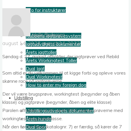
Info for instruktører
Jagt
Helle Pedersen
Klubbens jagtprøvesystem
august 14, 2023
august 14, 2023
Jagtudvalgets dokumenter
Årets jagttoller
Søndag d. 27. august afholdes der jagtprøver ved Rebild
Årets Workingtest Toller
Dual Jagt
Som altid er du velkommen til at kigge forbi og opleve vores
Dual Workingtest
skønne race på jagtprøverne.
How to enter my foreign dog
Der vil være brugsprøve, workingtest (begynder og åben
Udstilling
klasse) og jagtprøve (begynder, åben og elite klasse)
Parolen afholdes kl. 8.30, og kl. 9.00 starter prøverne med
Udstillingsudvalgets dokumenter
workingtest begynderklasse.
Årets hunde
Når den første hund (katalognr. 7) er færdig, så kører de 7
Dual Spor