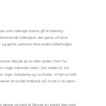
 som tollerejer kunne gå til træning i
s kommende tollerejere, der gerne vil have
n – og gerne sammen med andre tollerhvalpe.
e kunne tilbyde jer en eller anden form for
or nogle måneder siden. Der sidder pt. tre
 Inger Seitzberg og Lis Kudsk. Vi har nu haft
øvet at se lidt realistisk på, hvad vi vil være i
hun lægge ud med at tilbyde en enkelt dag med