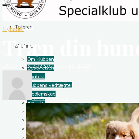
Tolleren
Nyheder
Træn din hund
Klubben
Om Klubben
oktober 23, 2023
oktober 23, 2023
Bestyrelsen
Kontakt
Klubbens vedtægter
Medlemskab
Helle Pedersen
Prisliste
Dokumenter
Klubtøj
Tollerbladet
Sponsorer