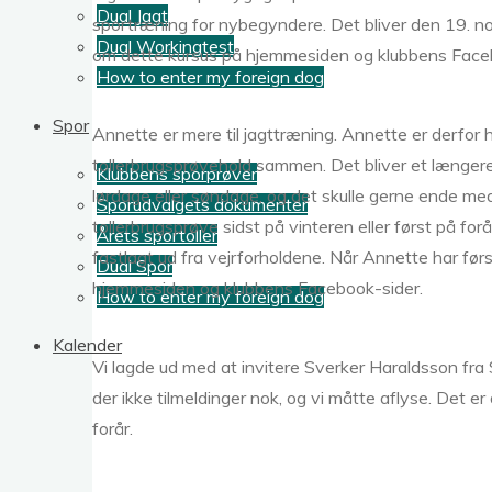
Dual Jagt
sportræning for nybegyndere. Det bliver den 19. no
Dual Workingtest
om dette kursus på hjemmesiden og klubbens Face
How to enter my foreign dog
Spor
Annette er mere til jagttræning. Annette er derfor h
tollerbrugsprøvehold sammen. Det bliver et længere f
Klubbens sporprøver
lørdage eller søndage, og det skulle gerne ende med,
Sporudvalgets dokumenter
tollerbrugsprøve sidst på vinteren eller først på for
Årets sportoller
fastlagt ud fra vejrforholdene. Når Annette har først
Dual Spor
hjemmesiden og klubbens Facebook-sider.
How to enter my foreign dog
Kalender
Vi lagde ud med at invitere Sverker Haraldsson fra S
der ikke tilmeldinger nok, og vi måtte aflyse. Det er
forår.