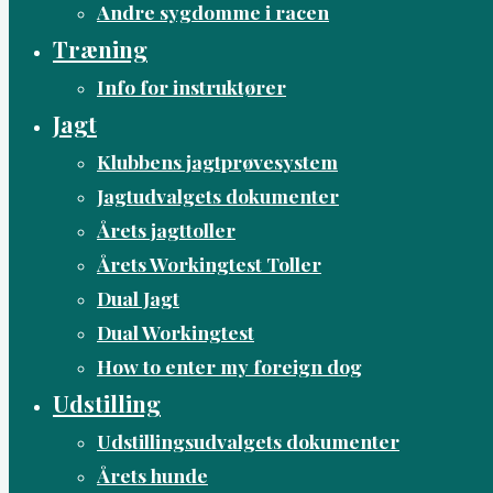
Andre sygdomme i racen
Træning
Info for instruktører
Jagt
Klubbens jagtprøvesystem
Jagtudvalgets dokumenter
Årets jagttoller
Årets Workingtest Toller
Dual Jagt
Dual Workingtest
How to enter my foreign dog
Udstilling
Udstillingsudvalgets dokumenter
Årets hunde