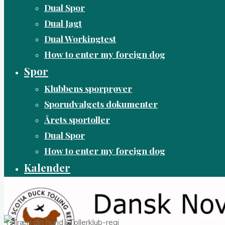
Dual Spor
Dual Jagt
Dual Workingtest
How to enter my foreign dog
Spor
Klubbens sporprøver
Sporudvalgets dokumenter
Årets sportoller
Dual Spor
How to enter my foreign dog
Kalender