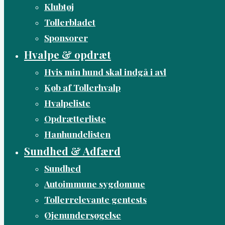
Klubtøj
Tollerbladet
Sponsorer
Hvalpe & opdræt
Hvis min hund skal indgå i avl
Køb af Tollerhvalp
Hvalpeliste
Opdrætterliste
Hanhundelisten
Sundhed & Adfærd
Sundhed
Autoimmune sygdomme
Tollerrelevante gentests
Øjenundersøgelse