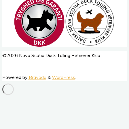
Back
©2026 Nova Scotia Duck Tolling Retriever Klub
to
Top
Powered by
Bravada
&
WordPress
.