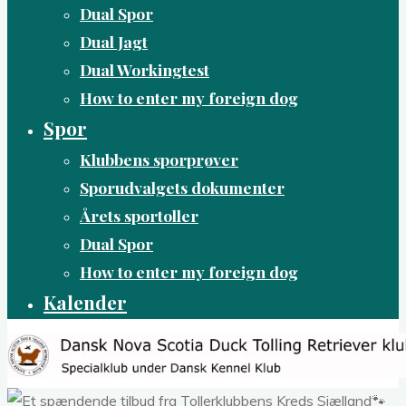
Dual Spor
Dual Jagt
Dual Workingtest
How to enter my foreign dog
Spor
Klubbens sporprøver
Sporudvalgets dokumenter
Årets sportoller
Dual Spor
How to enter my foreign dog
Kalender