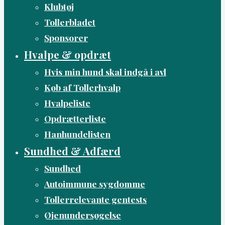
Klubtøj
Tollerbladet
Sponsorer
Hvalpe & opdræt
Hvis min hund skal indgå i avl
Køb af Tollerhvalp
Hvalpeliste
Opdrætterliste
Hanhundelisten
Sundhed & Adfærd
Sundhed
Autoimmune sygdomme
Tollerrelevante gentests
Øjenundersøgelse