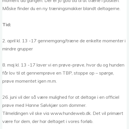
moment ad gangen. Der er jo god tid til at træne i påsken.
Måske finder du en ny træningsmakker blandt deltagerne.
Tid:
2. april kl. 13 -17 gennemgang/træne de enkelte momenter i
mindre grupper
8. maj kl. 13 -17 laver vi en prøve-prøve, hvor du og hunden
får lov til at gennemprøve en TBP, stoppe op – spørge,
prøve momentet igen m.m.
26. juni vil der så være mulighed for at deltage i en officiel
prøve med Hanne Sølvkjær som dommer.
Tilmeldingen vil ske via www.hundeweb.dk. Det vil primært
være for dem, der har deltaget i vores forløb.