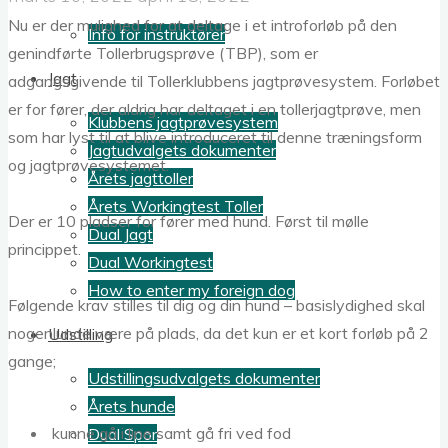
Nu er der mulighed for at deltage i et introforløb på den
Info for instruktører
genindførte Tollerbrugsprøve (TBP), som er
Jagt
adgangsgivende til Tollerklubbens jagtprøvesystem. Forløbet
er for fører, der aldrig har deltaget i en tollerjagtprøve, men
Klubbens jagtprøvesystem
som har lyst til at blive introduceret til denne træningsform
Jagtudvalgets dokumenter
og jagtprøvesystemet.
Årets jagttoller
Årets Workingtest Toller
Der er 10 pladser for fører med hund. Først til mølle
Dual Jagt
princippet.
Dual Workingtest
How to enter my foreign dog
Følgende krav stilles til dig og din hund – basislydighed skal
nogenlunde være på plads, da det kun er et kort forløb på 2
Udstilling
gange;
Udstillingsudvalgets dokumenter
Årets hunde
kunne gå i line samt gå fri ved fod
Dual Spor