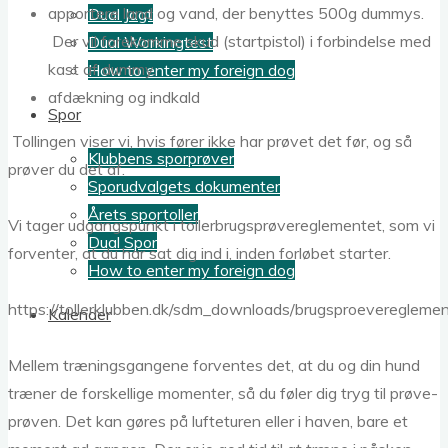
apportere land og vand, der benyttes 500g dummys.
Dual Jagt
Der vil forekomme skud (startpistol) i forbindelse med
Dual Workingtest
kast af dummy.
How to enter my foreign dog
afdækning og indkald
Spor
Tollingen viser vi, hvis fører ikke har prøvet det før, og så
Klubbens sporprøver
prøver du det af.
Sporudvalgets dokumenter
Årets sportoller
Vi tager udgangspunkt i tollerbrugsprøvereglementet, som vi
Dual Spor
forventer, at du har sat dig ind i, inden forløbet starter.
How to enter my foreign dog
https://tollerklubben.dk/sdm_downloads/brugsproevereglemen
Kalender
Mellem træningsgangene forventes det, at du og din hund
træner de forskellige momenter, så du føler dig tryg til prøve-
prøven. Det kan gøres på lufteturen eller i haven, bare et