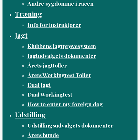
Andre sygdomme i racen
Træning
Info for instruktører
Jagt
Klubbens jagtprøvesystem
Jagtudvalgets dokumenter
Årets jagttoller
Årets Workingtest Toller
Dual Jagt
Dual Workingtest
How to enter my foreign dog
Udstilling
Udstillingsudvalgets dokumenter
Årets hunde