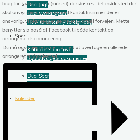
brug for: hvilken dato (måned) der ønskes, det mødested der
Dual Jagt
skal anvendes og person med kontaktnummer der er
Dual Workingtest
ansvarlig. Vi planlægger gerne et kvartal i forvejen. Mette
How to enter my foreign dog
benytter sig også af Facebook til både kontakt og
Spor
arrangementsannoncering.
Du må også gerne byde ind med at overtage en allerede
Klubbens sporprøver
arrangeret tur/mødested.
Sporudvalgets dokumenter
Årets sportoller
Dual Spor
How to enter my foreign dog
Kalender