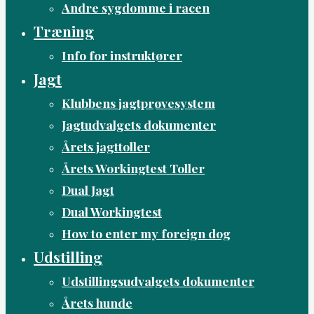
Andre sygdomme i racen
Træning
Info for instruktører
Jagt
Klubbens jagtprøvesystem
Jagtudvalgets dokumenter
Årets jagttoller
Årets Workingtest Toller
Dual Jagt
Dual Workingtest
How to enter my foreign dog
Udstilling
Udstillingsudvalgets dokumenter
Årets hunde