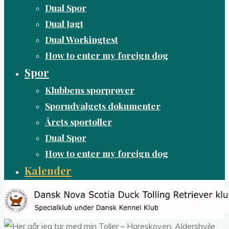
Dual Spor
Dual Jagt
Dual Workingtest
How to enter my foreign dog
Spor
Klubbens sporprøver
Sporudvalgets dokumenter
Årets sportoller
Dual Spor
How to enter my foreign dog
Kalender