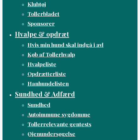
Klubtøj
Tollerbladet
Sponsorer
Hvalpe & opdræt
Hvis min hund skal indgå i avl
Køb af Tollerhvalp
Hvalpeliste
Opdrætterliste
Hanhundelisten
Sundhed & Adfærd
Sundhed
Autoimmune sygdomme
Tollerrelevante gentests
Øjenundersøgelse