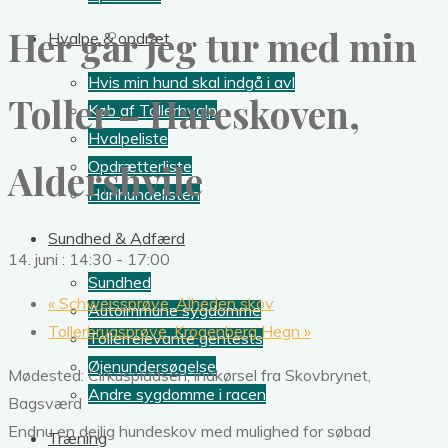
Her går jeg tur med min
Hvalpe & opdræt
Hvis min hund skal indgå i avl
Toller – Hareskoven,
Køb af Tollerhvalp
Hvalpeliste
Aldershvile
Opdrætterliste
Hanhundelisten
Sundhed & Adfærd
14. juni : 14:30
-
17:00
Sundhed
«
Schweissprøve, Alheden skov
Autoimmune sygdomme
Tollerbrugsprøve, Krogenberg Hegn
»
Tollerrelevante gentests
Øjenundersøgelse
Mødested: Cirkuspladsen, indkørsel fra Skovbrynet,
Andre sygdomme i racen
Bagsværd
Endnu en dejlig hundeskov med mulighed for søbad
Træning