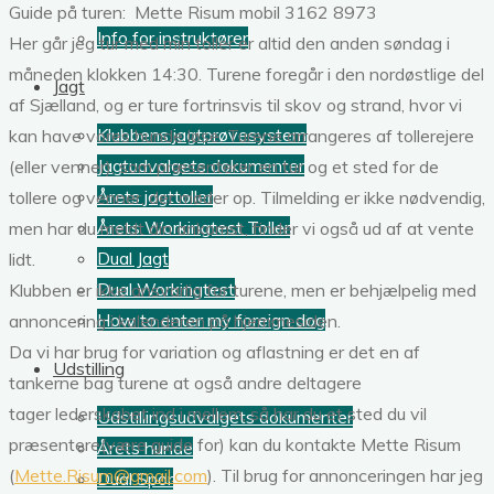
Guide på turen: Mette Risum mobil 3162 8973
Info for instruktører
Her går jeg tur med min toller er altid den anden søndag i
måneden klokken 14:30. Turene foregår i den nordøstlige del
Jagt
af Sjælland, og er ture fortrinsvis til skov og strand, hvor vi
Klubbens jagtprøvesystem
kan have vores hunde løse. Turene arrangeres af tollerejere
Jagtudvalgets dokumenter
(eller venner), som præsenterer en tur og et sted for de
Årets jagttoller
tollere og venner, der møder op. Tilmelding er ikke nødvendig,
Årets Workingtest Toller
men har du meldt din ankomst, finder vi også ud af at vente
Dual Jagt
lidt.
Dual Workingtest
Klubben er ikke ansvarlig for turene, men er behjælpelig med
How to enter my foreign dog
annoncering i kalenderen på hjemmesiden.
Da vi har brug for variation og aflastning er det en af
Udstilling
tankerne bag turene at også andre deltagere
tager lederskabet ind i mellem, så har du et sted du vil
Udstillingsudvalgets dokumenter
præsentere(være guide for) kan du kontakte Mette Risum
Årets hunde
(
Mette.Risum@gmail.com
). Til brug for annonceringen har jeg
Dual Spor