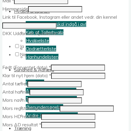
Mail
*
Hjemmeside
Hvalpe & opdræt
Link til Facebook, Instagram eller andet vedr. din kennel
Hvis min hund skal indgå i avl
Køb af Tollerhvalp
DKK Uddannet Opdrætter?
*
Hvalpeliste
Ja
Opdrætterliste
Nej
Hanhundelisten
Født (Forventet dato)
*
Sundhed & Adfærd
Klar til nyt hjem (dato)
*
Sundhed
Antal tæver
Autoimmune sygdomme
Antal hanner
Tollerrelevante gentests
Mors navn
*
Øjenundersøgelse
Mors registreringsnummer
*
Andre sygdomme i racen
Mors HD resultat
*
Mors AD resultat
*
Træning