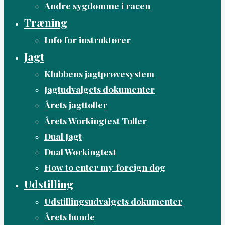
Andre sygdomme i racen
Træning
Info for instruktører
Jagt
Klubbens jagtprøvesystem
Jagtudvalgets dokumenter
Årets jagttoller
Årets Workingtest Toller
Dual Jagt
Dual Workingtest
How to enter my foreign dog
Udstilling
Udstillingsudvalgets dokumenter
Årets hunde