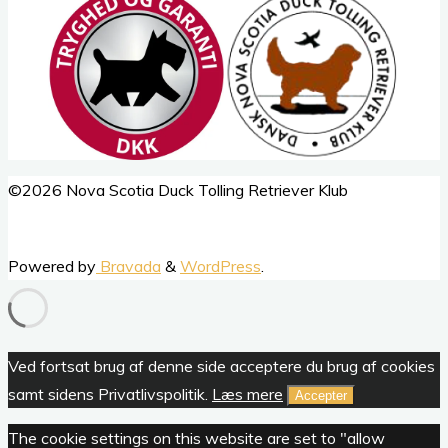
Back
©2026 Nova Scotia Duck Tolling Retriever Klub
to
Top
Powered by
Bravada
&
WordPress
.
Ved fortsat brug af denne side acceptere du brug af cookies
samt sidens Privatlivspolitik.
Læs mere
Accepter
The cookie settings on this website are set to "allow