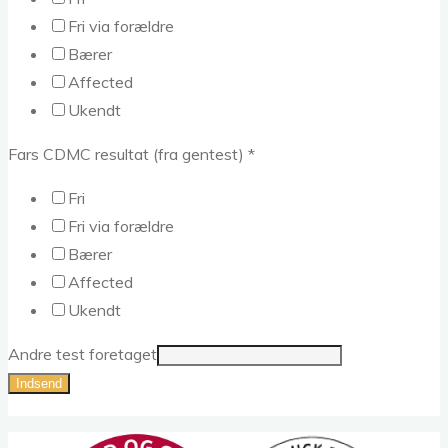
Fri via forældre
Bærer
Affected
Ukendt
Fars CDMC resultat (fra gentest)
*
Fri
Fri via forældre
Bærer
Affected
Ukendt
Andre test foretaget
Indsend