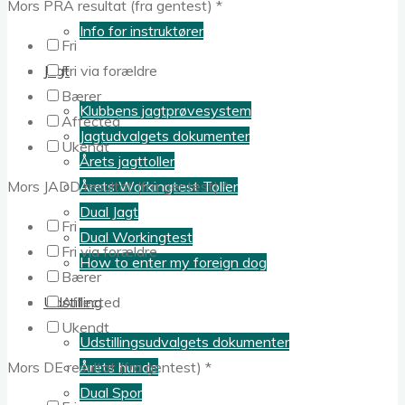
Mors PRA resultat (fra gentest)
*
Info for instruktører
Fri
Jagt
Fri via forældre
Bærer
Klubbens jagtprøvesystem
Affected
Jagtudvalgets dokumenter
Ukendt
Årets jagttoller
Årets Workingtest Toller
Mors JADD resultat (fra gentest)
*
Dual Jagt
Fri
Dual Workingtest
Fri via forældre
How to enter my foreign dog
Bærer
Udstilling
Affected
Ukendt
Udstillingsudvalgets dokumenter
Årets hunde
Mors DE resultat (fra gentest)
*
Dual Spor