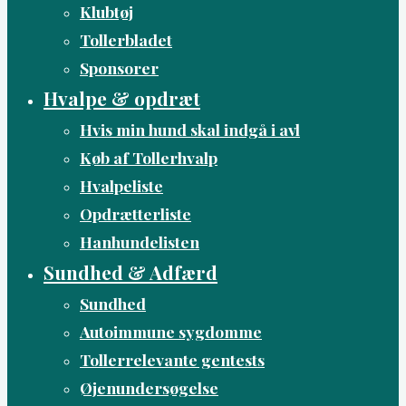
Klubtøj
Tollerbladet
Sponsorer
Hvalpe & opdræt
Hvis min hund skal indgå i avl
Køb af Tollerhvalp
Hvalpeliste
Opdrætterliste
Hanhundelisten
Sundhed & Adfærd
Sundhed
Autoimmune sygdomme
Tollerrelevante gentests
Øjenundersøgelse