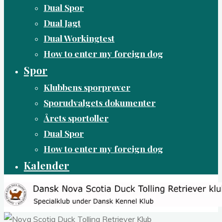
Dual Spor
Dual Jagt
Dual Workingtest
How to enter my foreign dog
Spor
Klubbens sporprøver
Sporudvalgets dokumenter
Årets sportoller
Dual Spor
How to enter my foreign dog
Kalender