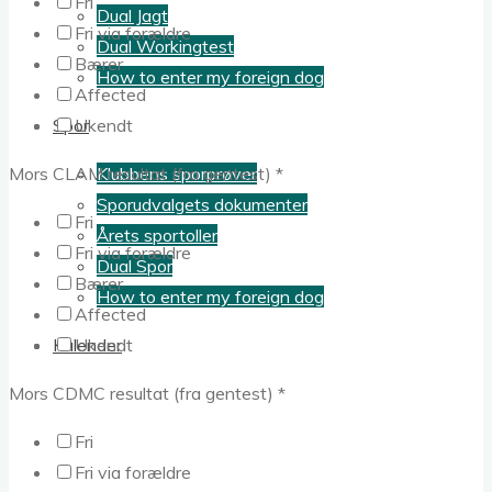
Fri
Dual Jagt
Fri via forældre
Dual Workingtest
Bærer
How to enter my foreign dog
Affected
Spor
Ukendt
Klubbens sporprøver
Mors CLAM resultat (fra gentest)
*
Sporudvalgets dokumenter
Fri
Årets sportoller
Fri via forældre
Dual Spor
Bærer
How to enter my foreign dog
Affected
Kalender
Ukendt
Mors CDMC resultat (fra gentest)
*
Fri
Fri via forældre