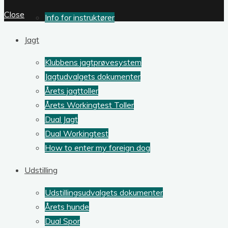
Close
Info for instruktører
Jagt
Klubbens jagtprøvesystem
Jagtudvalgets dokumenter
Årets jagttoller
Årets Workingtest Toller
Dual Jagt
Dual Workingtest
How to enter my foreign dog
Udstilling
Udstillingsudvalgets dokumenter
Årets hunde
Dual Spor