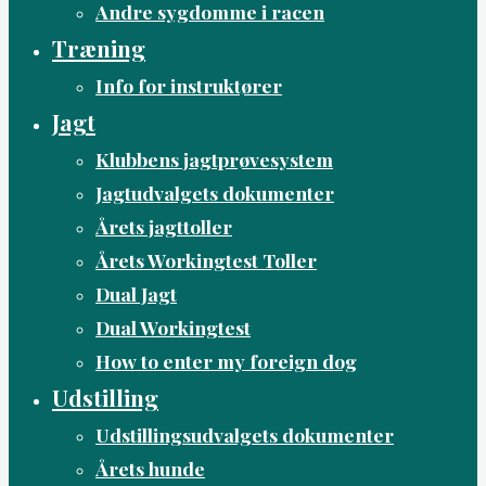
Andre sygdomme i racen
Træning
Info for instruktører
Jagt
Klubbens jagtprøvesystem
Jagtudvalgets dokumenter
Årets jagttoller
Årets Workingtest Toller
Dual Jagt
Dual Workingtest
How to enter my foreign dog
Udstilling
Udstillingsudvalgets dokumenter
Årets hunde