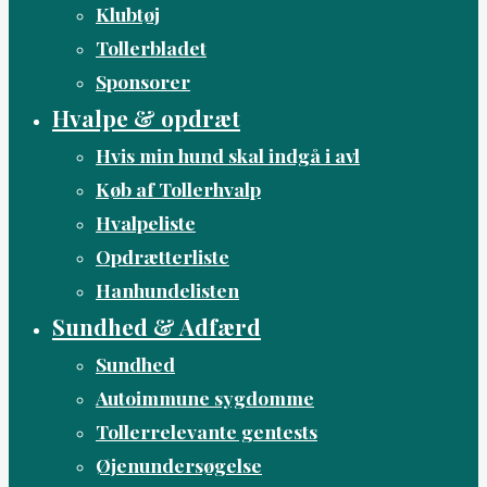
Klubtøj
Tollerbladet
Sponsorer
Hvalpe & opdræt
Hvis min hund skal indgå i avl
Køb af Tollerhvalp
Hvalpeliste
Opdrætterliste
Hanhundelisten
Sundhed & Adfærd
Sundhed
Autoimmune sygdomme
Tollerrelevante gentests
Øjenundersøgelse