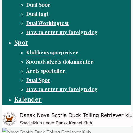
Dual Spor
Dual Jagt
Dual Workingtest
How to enter my foreign dog
Spor
Klubbens sporprøver
Sporudvalgets dokumenter
Årets sportoller
Dual Spor
How to enter my foreign dog
Kalender