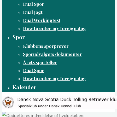
Dual Spor
Dual Jagt
Dual Workingtest
How to enter my foreign dog
Spor
Klubbens sporprøver
Sporudvalgets dokumenter
Årets sportoller
Dual Spor
How to enter my foreign dog
Kalender