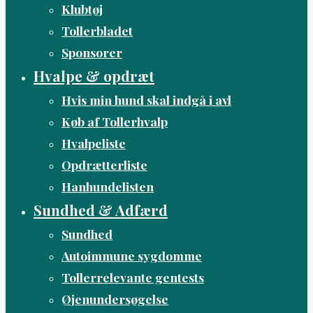
Klubtøj
Tollerbladet
Sponsorer
Hvalpe & opdræt
Hvis min hund skal indgå i avl
Køb af Tollerhvalp
Hvalpeliste
Opdrætterliste
Hanhundelisten
Sundhed & Adfærd
Sundhed
Autoimmune sygdomme
Tollerrelevante gentests
Øjenundersøgelse