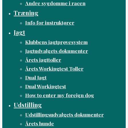
Andre sygdomme i racen
Træning
Info for instruktører
Jagt
Klubbens jagtprøvesystem
Jagtudvalgets dokumenter
Årets jagttoller
Årets Workingtest Toller
Dual Jagt
Dual Workingtest
How to enter my foreign dog
Udstilling
Udstillingsudvalgets dokumenter
Årets hunde