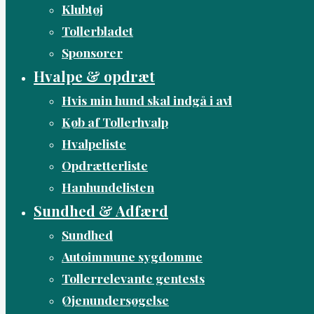
Klubtøj
Tollerbladet
Sponsorer
Hvalpe & opdræt
Hvis min hund skal indgå i avl
Køb af Tollerhvalp
Hvalpeliste
Opdrætterliste
Hanhundelisten
Sundhed & Adfærd
Sundhed
Autoimmune sygdomme
Tollerrelevante gentests
Øjenundersøgelse