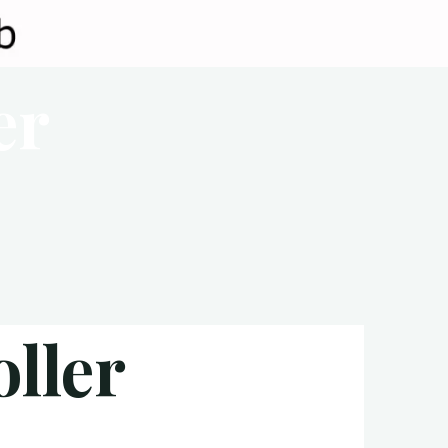
er
oller