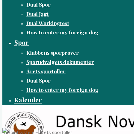
Dual Spor
Dual Jagt
Dual Workingtest
How to enter my foreign dog
Spor
Klubbens sporprøver
Sporudvalgets dokumenter
Årets sportoller
Dual Spor
How to enter my foreign dog
Kalender