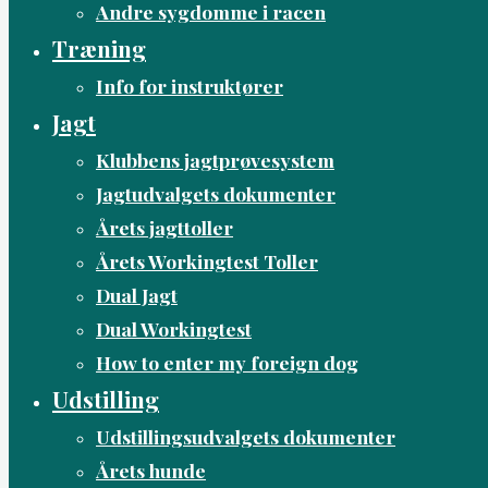
Andre sygdomme i racen
Træning
Info for instruktører
Jagt
Klubbens jagtprøvesystem
Jagtudvalgets dokumenter
Årets jagttoller
Årets Workingtest Toller
Dual Jagt
Dual Workingtest
How to enter my foreign dog
Udstilling
Udstillingsudvalgets dokumenter
Årets hunde