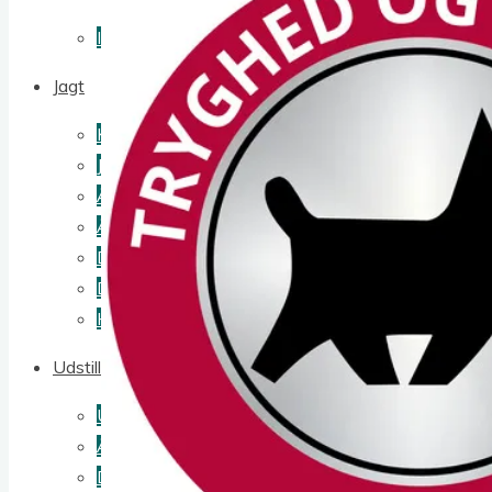
Info for instruktører
Jagt
Klubbens jagtprøvesystem
Jagtudvalgets dokumenter
Årets jagttoller
Årets Workingtest Toller
Dual Jagt
Dual Workingtest
How to enter my foreign dog
Udstilling
Udstillingsudvalgets dokumenter
Årets hunde
Dual Spor