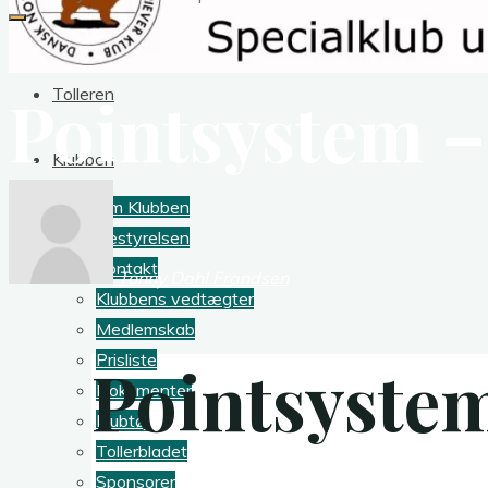
Pointsystem – 
Tolleren
Klubben
Om Klubben
Bestyrelsen
Kontakt
Tonny Dahl Frandsen
Klubbens vedtægter
Medlemskab
Prisliste
Pointsystem
Dokumenter
Klubtøj
Tollerbladet
Sponsorer