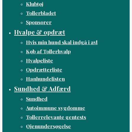
Klubtøj
Tollerbladet
Sponsorer
Hvalpe & opdræt
Hvis min hund skal indgå i avl
Køb af Tollerhvalp
Hvalpeliste
Opdrætterliste
Hanhundelisten
Sundhed & Adfærd
Sundhed
Autoimmune sygdomme
Tollerrelevante gentests
Øjenundersøgelse