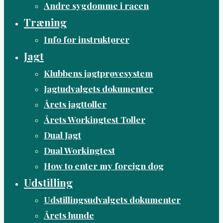
Andre sygdomme i racen
Træning
Info for instruktører
Jagt
Klubbens jagtprøvesystem
Jagtudvalgets dokumenter
Årets jagttoller
Årets Workingtest Toller
Dual Jagt
Dual Workingtest
How to enter my foreign dog
Udstilling
Udstillingsudvalgets dokumenter
Årets hunde