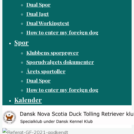
Dual Spor
Dual Jagt
Dual Workingtest
How to enter my foreign dog
Spor
Klubbens sporprøver
Sporudvalgets dokumenter
Årets sportoller
Dual Spor
How to enter my foreign dog
Kalender