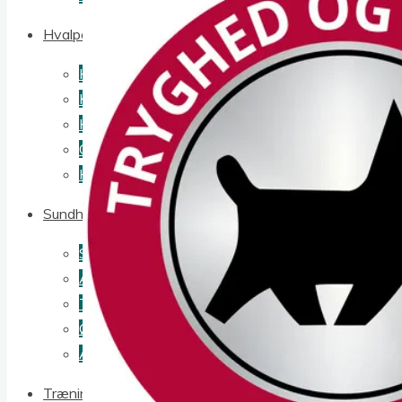
Hvalpe & opdræt
Hvis min hund skal indgå i avl
Køb af Tollerhvalp
Hvalpeliste
Opdrætterliste
Hanhundelisten
Sundhed & Adfærd
Sundhed
Autoimmune sygdomme
Tollerrelevante gentests
Øjenundersøgelse
Andre sygdomme i racen
Træning