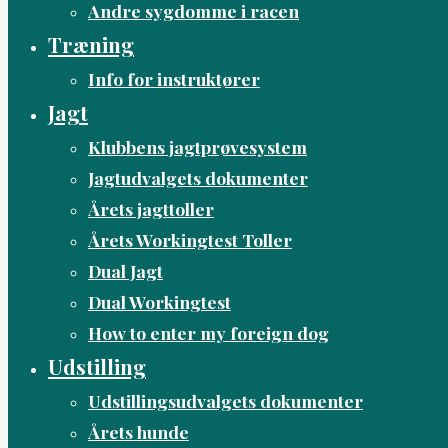
Andre sygdomme i racen
Træning
Info for instruktører
Jagt
Klubbens jagtprøvesystem
Jagtudvalgets dokumenter
Årets jagttoller
Årets Workingtest Toller
Dual Jagt
Dual Workingtest
How to enter my foreign dog
Udstilling
Udstillingsudvalgets dokumenter
Årets hunde