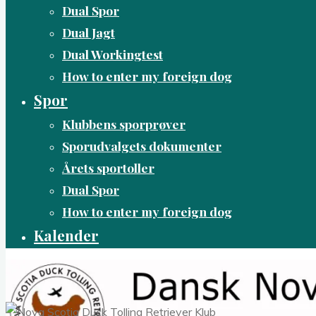
Dual Spor
Dual Jagt
Dual Workingtest
How to enter my foreign dog
Spor
Klubbens sporprøver
Sporudvalgets dokumenter
Årets sportoller
Dual Spor
How to enter my foreign dog
Kalender