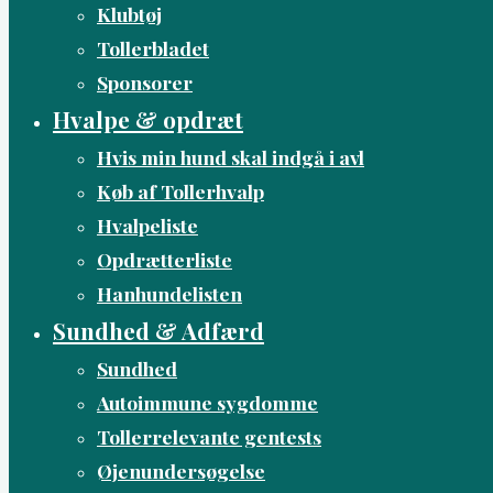
Klubtøj
Tollerbladet
Sponsorer
Hvalpe & opdræt
Hvis min hund skal indgå i avl
Køb af Tollerhvalp
Hvalpeliste
Opdrætterliste
Hanhundelisten
Sundhed & Adfærd
Sundhed
Autoimmune sygdomme
Tollerrelevante gentests
Øjenundersøgelse