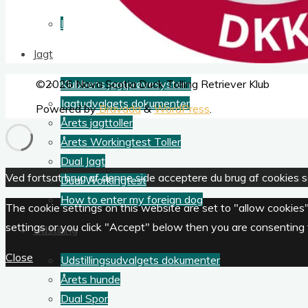
Info for instruktører
Jagt
Back
©2026 Nova Scotia Duck Tolling Retriever Klub
Klubbens jagtprøvesystem
to
Jagtudvalgets dokumenter
Powered by
Bravada
&
WordPress
.
Top
Årets jagttoller
Årets Workingtest Toller
Dual Jagt
Ved fortsat brug af denne side acceptere du brug af cookies sa
Dual Workingtest
How to enter my foreign dog
The cookie settings on this website are set to "allow cookies
settings or you click "Accept" below then you are consenting t
Udstilling
Close
Udstillingsudvalgets dokumenter
Årets hunde
Dual Spor