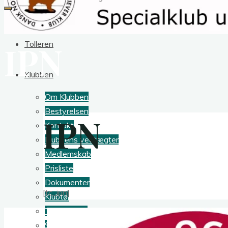
IPN
Tolleren
Klubben
Om Klubben
Bestyrelsen
IPN
Kontakt
Klubbens vedtægter
Medlemskab
Prisliste
Dokumenter
[tc_ipn]
Klubtøj
Tollerbladet
Sponsorer