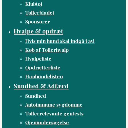
Klubtøj
Tollerbladet
Sponsorer
Hvalpe & opdræt
Hvis min hund skal indgå i avl
Køb af Tollerhvalp
Hvalpeliste
Opdrætterliste
Hanhundelisten
Sundhed & Adfærd
Sundhed
Autoimmune sygdomme
Tollerrelevante gentests
Øjenundersøgelse