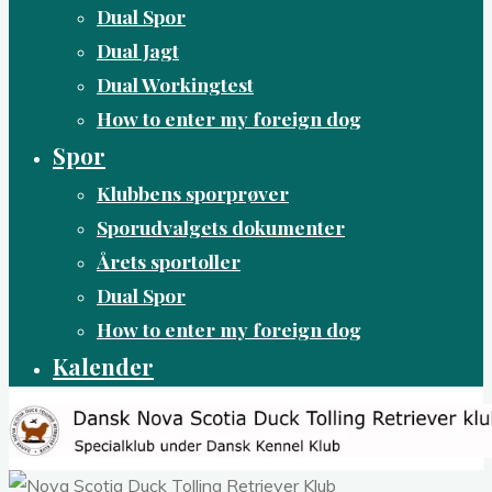
Dual Spor
Dual Jagt
Dual Workingtest
How to enter my foreign dog
Spor
Klubbens sporprøver
Sporudvalgets dokumenter
Årets sportoller
Dual Spor
How to enter my foreign dog
Kalender