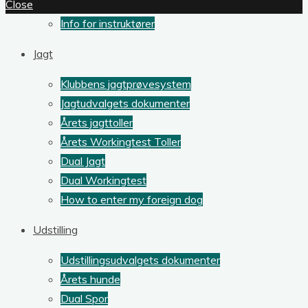
Close
Info for instruktører
Jagt
Klubbens jagtprøvesystem
Jagtudvalgets dokumenter
Årets jagttoller
Årets Workingtest Toller
Dual Jagt
Dual Workingtest
How to enter my foreign dog
Udstilling
Udstillingsudvalgets dokumenter
Årets hunde
Dual Spor