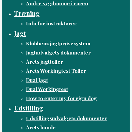
Andre sygdomme i racen
Træning
Info for instruktører
Jagt
Klubbens jagtprøvesystem
Jagtudvalgets dokumenter
Årets jagttoller
Årets Workingtest Toller
Dual Jagt
Dual Workingtest
How to enter my foreign dog
Udstilling
Udstillingsudvalgets dokumenter
Årets hunde