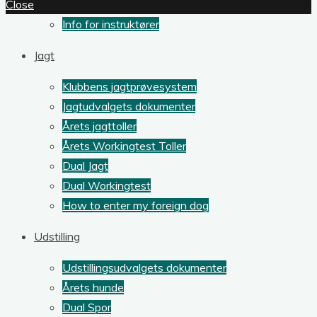
Close
Info for instruktører
Jagt
Klubbens jagtprøvesystem
Jagtudvalgets dokumenter
Årets jagttoller
Årets Workingtest Toller
Dual Jagt
Dual Workingtest
How to enter my foreign dog
Udstilling
Udstillingsudvalgets dokumenter
Årets hunde
Dual Spor