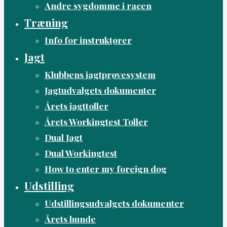
Andre sygdomme i racen
Træning
Info for instruktører
Jagt
Klubbens jagtprøvesystem
Jagtudvalgets dokumenter
Årets jagttoller
Årets Workingtest Toller
Dual Jagt
Dual Workingtest
How to enter my foreign dog
Udstilling
Udstillingsudvalgets dokumenter
Årets hunde