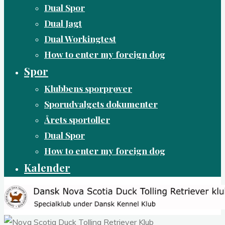
Dual Spor
Dual Jagt
Dual Workingtest
How to enter my foreign dog
Spor
Klubbens sporprøver
Sporudvalgets dokumenter
Årets sportoller
Dual Spor
How to enter my foreign dog
Kalender