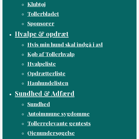
Klubtøj
Tollerbladet
Sponsorer
Hvalpe & opdræt
Hvis min hund skal indgå i avl
Køb af Tollerhvalp
Hvalpeliste
Opdrætterliste
Hanhundelisten
Sundhed & Adfærd
Sundhed
Autoimmune sygdomme
Tollerrelevante gentests
Øjenundersøgelse