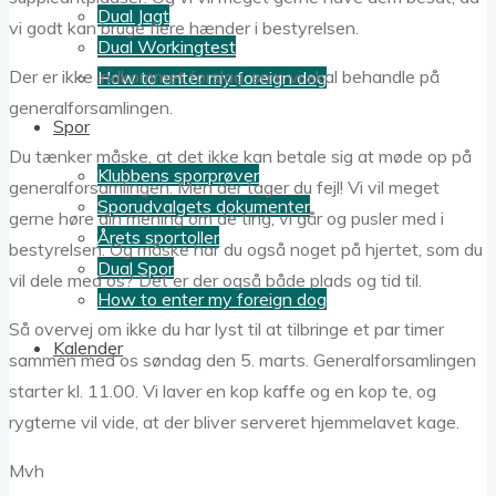
Dual Jagt
vi godt kan bruge flere hænder i bestyrelsen.
Dual Workingtest
Der er ikke indkommet forslag, som vi skal behandle på
How to enter my foreign dog
generalforsamlingen.
Spor
Du tænker måske, at det ikke kan betale sig at møde op på
Klubbens sporprøver
generalforsamlingen. Men der tager du fejl! Vi vil meget
Sporudvalgets dokumenter
gerne høre din mening om de ting, vi går og pusler med i
Årets sportoller
bestyrelsen. Og måske har du også noget på hjertet, som du
Dual Spor
vil dele med os? Det er der også både plads og tid til.
How to enter my foreign dog
Så overvej om ikke du har lyst til at tilbringe et par timer
Kalender
sammen med os søndag den 5. marts. Generalforsamlingen
starter kl. 11.00. Vi laver en kop kaffe og en kop te, og
rygterne vil vide, at der bliver serveret hjemmelavet kage.
Mvh