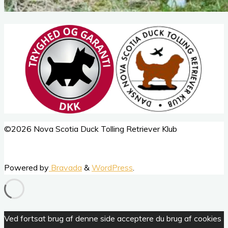
Back
©2026 Nova Scotia Duck Tolling Retriever Klub
to
Top
Powered by
Bravada
&
WordPress
.
Ved fortsat brug af denne side acceptere du brug af cookies