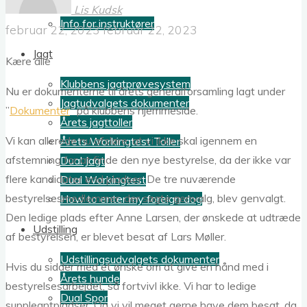
Lis Kudsk
Info for instruktører
februar 22, 2023
februar 22, 2023
Jagt
Kære alle
Klubbens jagtprøvesystem
Nu er dokumenterne til årets generalforsamling lagt under
Jagtudvalgets dokumenter
”
Dokumenter
” på klubbens hjemmeside.
Årets jagttoller
Vi kan allerede nu afsløre, at vi ikke skal igennem en
Årets Workingtest Toller
afstemning for at finde den nye bestyrelse, da der ikke var
Dual Jagt
flere kandidater end pladser. De tre nuværende
Dual Workingtest
bestyrelsesmedlemmer, der søgte genvalg, blev genvalgt.
How to enter my foreign dog
Den ledige plads efter Anne Larsen, der ønskede at udtræde
Udstilling
af bestyrelsen, er blevet besat af Lars Møller.
Udstillingsudvalgets dokumenter
Hvis du sidder med et ønske om at give en hånd med i
Årets hunde
bestyrelsesarbejdet, så fortvivl ikke. Vi har to ledige
Dual Spor
suppleantpladser. Og vi vil meget gerne have dem besat, da