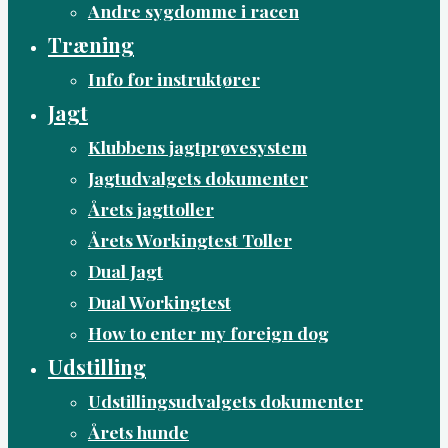
Andre sygdomme i racen
Træning
Info for instruktører
Jagt
Klubbens jagtprøvesystem
Jagtudvalgets dokumenter
Årets jagttoller
Årets Workingtest Toller
Dual Jagt
Dual Workingtest
How to enter my foreign dog
Udstilling
Udstillingsudvalgets dokumenter
Årets hunde