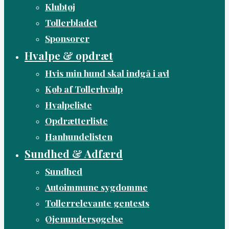
Klubtøj
Tollerbladet
Sponsorer
Hvalpe & opdræt
Hvis min hund skal indgå i avl
Køb af Tollerhvalp
Hvalpeliste
Opdrætterliste
Hanhundelisten
Sundhed & Adfærd
Sundhed
Autoimmune sygdomme
Tollerrelevante gentests
Øjenundersøgelse