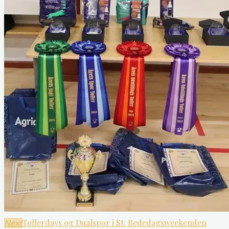
Tollerdays og Dualspor i St. Bededagsweekenden
Next