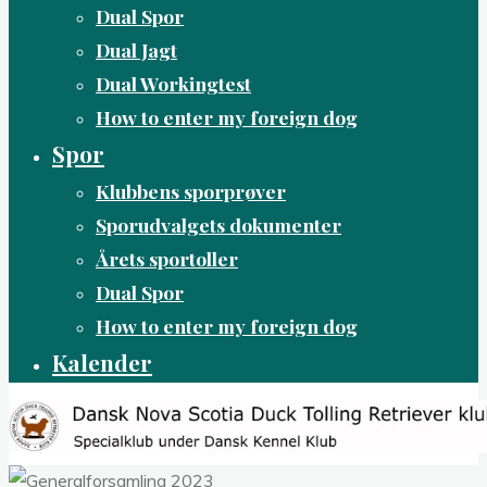
Dual Spor
Dual Jagt
Dual Workingtest
How to enter my foreign dog
Spor
Klubbens sporprøver
Sporudvalgets dokumenter
Årets sportoller
Dual Spor
How to enter my foreign dog
Kalender