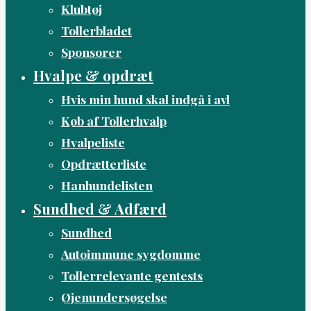
Klubtøj
Tollerbladet
Sponsorer
Hvalpe & opdræt
Hvis min hund skal indgå i avl
Køb af Tollerhvalp
Hvalpeliste
Opdrætterliste
Hanhundelisten
Sundhed & Adfærd
Sundhed
Autoimmune sygdomme
Tollerrelevante gentests
Øjenundersøgelse