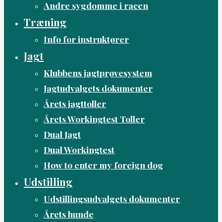
Andre sygdomme i racen
Træning
Info for instruktører
Jagt
Klubbens jagtprøvesystem
Jagtudvalgets dokumenter
Årets jagttoller
Årets Workingtest Toller
Dual Jagt
Dual Workingtest
How to enter my foreign dog
Udstilling
Udstillingsudvalgets dokumenter
Årets hunde