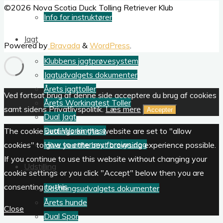
Back
©2026 Nova Scotia Duck Tolling Retriever Klub
Info for instruktører
to
Top
Jagt
Powered by
Bravada
&
WordPress
.
Klubbens jagtprøvesystem
Jagtudvalgets dokumenter
Årets jagttoller
Ved fortsat brug af denne side acceptere du brug af cookies
Årets Workingtest Toller
samt sidens Privatlivspolitik.
Læs mere
Accepter
Dual Jagt
Dual Workingtest
The cookie settings on this website are set to "allow
How to enter my foreign dog
cookies" to give you the best browsing experience possible.
If you continue to use this website without changing your
Udstilling
cookie settings or you click "Accept" below then you are
consenting to this.
Udstillingsudvalgets dokumenter
Årets hunde
Close
Dual Spor