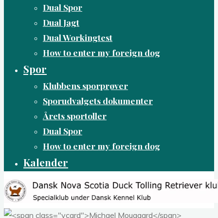
Dual Spor
Dual Jagt
Dual Workingtest
How to enter my foreign dog
Spor
Klubbens sporprøver
Sporudvalgets dokumenter
Årets sportoller
Dual Spor
How to enter my foreign dog
Kalender