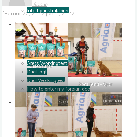
Sanne
Info for instruktører
februar 20, 2022
juni 1, 2022
Jagt
Klubbens jagtprøvesystem
Jagtudvalgets dokumenter
Årets jagttoller
Årets Workingtest Toller
Årets hunde
Dual Jagt
Dual Workingtest
Årets hund – Spor
How to enter my foreign dog
Udstilling
Udstillingsudvalgets dokumenter
Årets hunde
Dual Spor