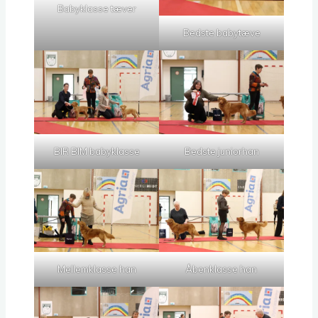
Babyklasse tæver
Bedste babytæve
BIR BIM babyklasse
Bedste juniorhan
Mellemklasse han
Åbenklasse han