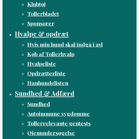
Klubtøj
Tollerbladet
Sponsorer
Hvalpe & opdræt
Hvis min hund skal indgå i avl
Køb af Tollerhvalp
Hvalpeliste
Opdrætterliste
Hanhundelisten
Sundhed & Adfærd
Sundhed
Autoimmune sygdomme
Tollerrelevante gentests
Øjenundersøgelse