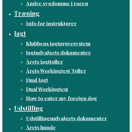
Andre sygdomme i racen
Træning
Info for instruktører
Jagt
Klubbens jagtprøvesystem
Jagtudvalgets dokumenter
Årets jagttoller
Årets Workingtest Toller
Dual Jagt
Dual Workingtest
How to enter my foreign dog
Udstilling
Udstillingsudvalgets dokumenter
Årets hunde