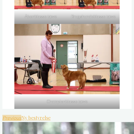
Åbenklasse tæve
Brugshundeklasse tæve
Championklasse tæve
Ny bestyrelse
Previous