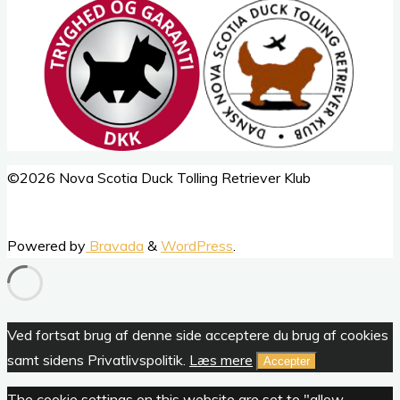
Back
©2026 Nova Scotia Duck Tolling Retriever Klub
to
Top
Powered by
Bravada
&
WordPress
.
Ved fortsat brug af denne side acceptere du brug af cookies
samt sidens Privatlivspolitik.
Læs mere
Accepter
The cookie settings on this website are set to "allow