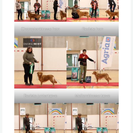
Championklasse han
Bedste han
Bedste juniortæve
Mellemklasse tæve