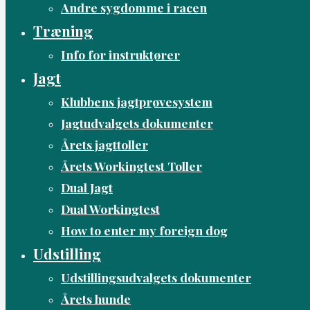
Andre sygdomme i racen
Træning
Info for instruktører
Jagt
Klubbens jagtprøvesystem
Jagtudvalgets dokumenter
Årets jagttoller
Årets Workingtest Toller
Dual Jagt
Dual Workingtest
How to enter my foreign dog
Udstilling
Udstillingsudvalgets dokumenter
Årets hunde