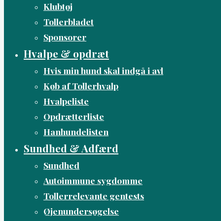
Klubtøj
Tollerbladet
Sponsorer
Hvalpe & opdræt
Hvis min hund skal indgå i avl
Køb af Tollerhvalp
Hvalpeliste
Opdrætterliste
Hanhundelisten
Sundhed & Adfærd
Sundhed
Autoimmune sygdomme
Tollerrelevante gentests
Øjenundersøgelse