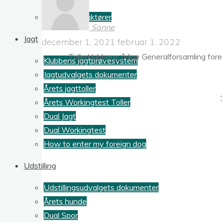
Info for instruktører
Sanne
Jagt
december 1, 2021
februar 1, 2022
Tollerklubbens årlige Generalforsamling foreg
Klubbens jagtprøvesystem
Jagtudvalgets dokumenter
Årets jagttoller
Årets Workingtest Toller
Dual Jagt
Dual Workingtest
How to enter my foreign dog
Udstilling
Udstillingsudvalgets dokumenter
Årets hunde
Dual Spor