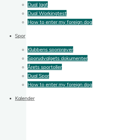
Dual Jagt
Dual Workingtest
How to enter my foreign dog
Spor
Klubbens sporprøver
Sporudvalgets dokumenter
Årets sportoller
Dual Spor
How to enter my foreign dog
Kalender