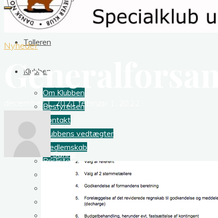
Tolleren
Nyheder
Generalforsam
Klubben
Om Klubben
december 1, 2021
februar 1, 2022
Bestyrelsen
Kontakt
Klubbens vedtægter
Medlemskab
Sanne
Prisliste
Dokumenter
Klubtøj
Tollerbladet
Sponsorer