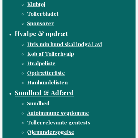
Klubtøj
Tollerbladet
Sponsorer
Hvalpe & opdræt
Hvis min hund skal indgå i avl
Køb af Tollerhvalp
Hvalpeliste
Opdrætterliste
Hanhundelisten
Sundhed & Adfærd
Sundhed
Autoimmune sygdomme
Tollerrelevante gentests
Øjenundersøgelse