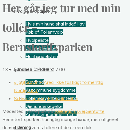
Her går jeg tur med min
Hvalpe & opdræt
toller –
Hvis min hund skal indgå i avl
Køb af Tollerhvalp
Hvalpeliste
Bernstorffsparken
Opdrætterliste
Hanhundelisten
Sundhed & Adfærd
13. september : 14:30
-
17:00
Sundhed
«
Jagtprøver – Areal ikke fastlagt formentlig
Autoimmune sygdomme
Nordjylland.
Tollerrelevante gentests
Schweissprøve, Frederikshåb
»
Øjenundersøgelse
Mødested: Store port på
Vældegårdsvej,Gentofte
Andre sygdomme i racen
Bernstorffsparken har rigtig mange hunde, men alligevel
Træning
demonstrerer vores tollere at de er een flok.