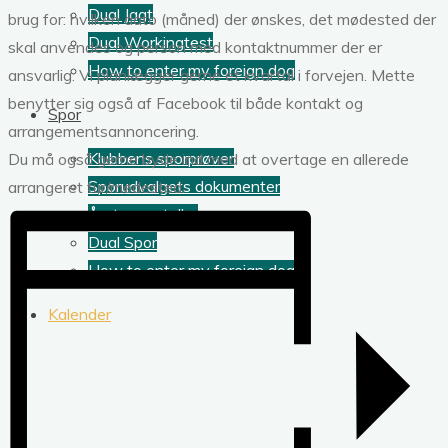
Dual Jagt
brug for: hvilken dato (måned) der ønskes, det mødested der
Dual Workingtest
skal anvendes og person med kontaktnummer der er
How to enter my foreign dog
ansvarlig. Vi planlægger gerne et kvartal i forvejen. Mette
benytter sig også af Facebook til både kontakt og
Spor
arrangementsannoncering.
Klubbens sporprøver
Du må også gerne byde ind med at overtage en allerede
Sporudvalgets dokumenter
arrangeret tur/mødested.
Årets sportoller
Dual Spor
How to enter my foreign dog
Kalender