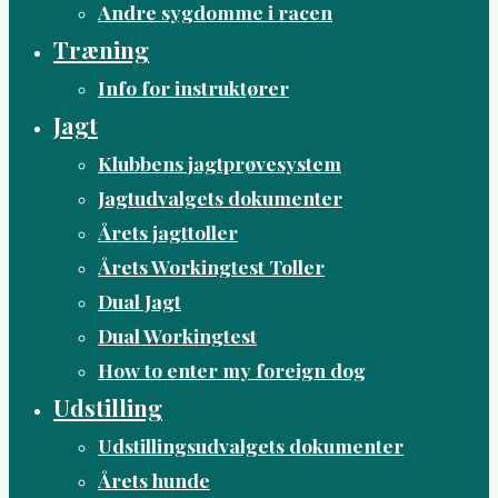
Andre sygdomme i racen
Træning
Info for instruktører
Jagt
Klubbens jagtprøvesystem
Jagtudvalgets dokumenter
Årets jagttoller
Årets Workingtest Toller
Dual Jagt
Dual Workingtest
How to enter my foreign dog
Udstilling
Udstillingsudvalgets dokumenter
Årets hunde