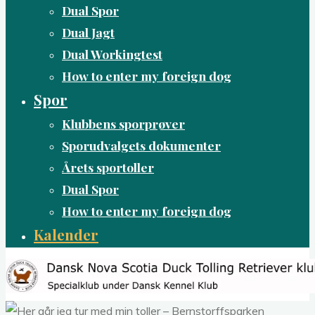
Dual Spor
Dual Jagt
Dual Workingtest
How to enter my foreign dog
Spor
Klubbens sporprøver
Sporudvalgets dokumenter
Årets sportoller
Dual Spor
How to enter my foreign dog
Kalender