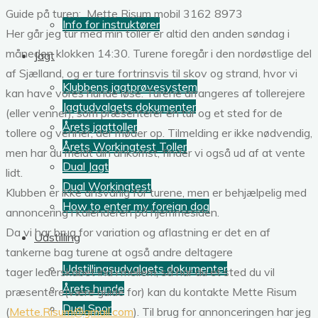
Guide på turen: Mette Risum mobil 3162 8973
Info for instruktører
Her går jeg tur med min toller er altid den anden søndag i
måneden klokken 14:30. Turene foregår i den nordøstlige del
Jagt
af Sjælland, og er ture fortrinsvis til skov og strand, hvor vi
Klubbens jagtprøvesystem
kan have vores hunde løse. Turene arrangeres af tollerejere
Jagtudvalgets dokumenter
(eller venner), som præsenterer en tur og et sted for de
Årets jagttoller
tollere og venner, der møder op. Tilmelding er ikke nødvendig,
Årets Workingtest Toller
men har du meldt din ankomst, finder vi også ud af at vente
Dual Jagt
lidt.
Dual Workingtest
Klubben er ikke ansvarlig for turene, men er behjælpelig med
How to enter my foreign dog
annoncering i kalenderen på hjemmesiden.
Da vi har brug for variation og aflastning er det en af
Udstilling
tankerne bag turene at også andre deltagere
Udstillingsudvalgets dokumenter
tager lederskabet ind i mellem, så har du et sted du vil
Årets hunde
præsentere(være guide for) kan du kontakte Mette Risum
Dual Spor
(
Mette.Risum@gmail.com
). Til brug for annonceringen har jeg