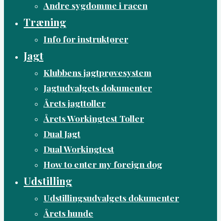
Andre sygdomme i racen
Træning
Info for instruktører
Jagt
Klubbens jagtprøvesystem
Jagtudvalgets dokumenter
Årets jagttoller
Årets Workingtest Toller
Dual Jagt
Dual Workingtest
How to enter my foreign dog
Udstilling
Udstillingsudvalgets dokumenter
Årets hunde