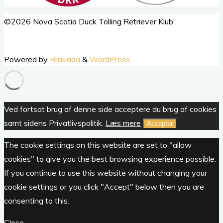
Back
©2026 Nova Scotia Duck Tolling Retriever Klub
to
Top
Powered by
Bravada
&
WordPress
.
Ved fortsat brug af denne side acceptere du brug af cookies
samt sidens Privatlivspolitik.
Læs mere
Accepter
The cookie settings on this website are set to "allow
cookies" to give you the best browsing experience possible.
If you continue to use this website without changing your
cookie settings or you click "Accept" below then you are
consenting to this.
Close