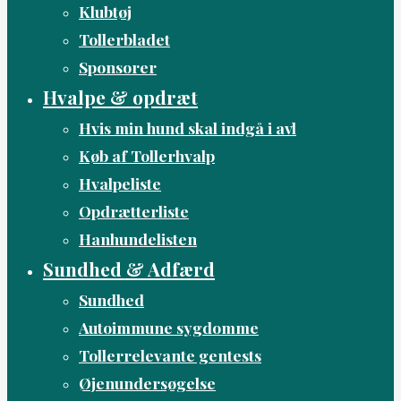
Klubtøj
Tollerbladet
Sponsorer
Hvalpe & opdræt
Hvis min hund skal indgå i avl
Køb af Tollerhvalp
Hvalpeliste
Opdrætterliste
Hanhundelisten
Sundhed & Adfærd
Sundhed
Autoimmune sygdomme
Tollerrelevante gentests
Øjenundersøgelse