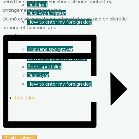
benytter sig også af Facebook til både kontakt og
Dual Jagt
arrangementsannoncering.
Dual Workingtest
Du må også gerne byde ind med at overtage en allerede
How to enter my foreign dog
arrangeret tur/mødested.
Spor
Klubbens sporprøver
Sporudvalgets dokumenter
Årets sportoller
Dual Spor
How to enter my foreign dog
Kalender
Tilføj til kalender