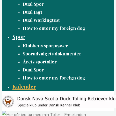
Dual Spor
Dual Jagt
Dual Workingtest
How to enter my foreign dog
Spor
Klubbens sporprøver
Sporudvalgets dokumenter
Årets sportoller
Dual Spor
How to enter my foreign dog
Kalender