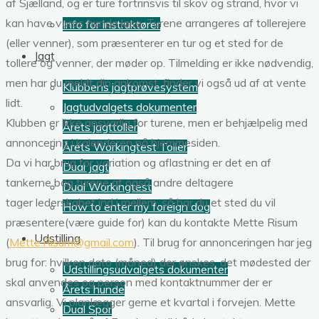
af Sjælland, og er ture fortrinsvis til skov og strand, hvor vi
kan have vores hunde løse. Turene arrangeres af tollerejere
Info for instruktører
(eller venner), som præsenterer en tur og et sted for de
Jagt
tollere og venner, der møder op. Tilmelding er ikke nødvendig,
men har du meldt din ankomst, finder vi også ud af at vente
Klubbens jagtprøvesystem
lidt.
Jagtudvalgets dokumenter
Klubben er ikke ansvarlig for turene, men er behjælpelig med
Årets jagttoller
annoncering i kalenderen på hjemmesiden.
Årets Workingtest Toller
Da vi har brug for variation og aflastning er det en af
Dual Jagt
tankerne bag turene at også andre deltagere
Dual Workingtest
tager lederskabet ind i mellem, så har du et sted du vil
How to enter my foreign dog
præsentere(være guide for) kan du kontakte Mette Risum
Udstilling
(
Mette.Risum@gmail.com
). Til brug for annonceringen har jeg
brug for: hvilken dato (måned) der ønskes, det mødested der
Udstillingsudvalgets dokumenter
skal anvendes og person med kontaktnummer der er
Årets hunde
ansvarlig. Vi planlægger gerne et kvartal i forvejen. Mette
Dual Spor