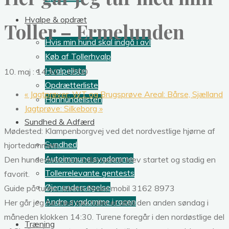
Hvalpe & opdræt
Toller – Ermelunden
Hvis min hund skal indgå i avl
Køb af Tollerhvalp
Hvalpeliste
10. maj : 14:30
-
17:00
Opdrætterliste
«
Jagtprøver, WT og Brugsprøve Areal: Bårse, Sjælland
Hanhundelisten
Jagtprøve: Silkeborg
»
Sundhed & Adfærd
Mødested: Klampenborgvej ved det nordvestlige hjørne af
Sundhed
hjortedammen
Autoimmune sygdomme
Den hundeskov hvor tollerturene blev startet og stadig en
Tollerrelevante gentests
favorit.
Øjenundersøgelse
Guide på turen: Mette Risum mobil 3162 8973
Andre sygdomme i racen
Her går jeg tur med min toller er altid den anden søndag i
måneden klokken 14:30. Turene foregår i den nordøstlige del
Træning