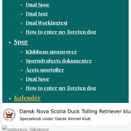
Dual Spor
Dual Jagt
Dual Workingtest
How to enter my foreign dog
Spor
Klubbens sporprøver
Sporudvalgets dokumenter
Årets sportoller
Dual Spor
How to enter my foreign dog
Kalender