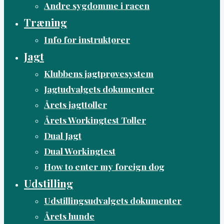
Andre sygdomme i racen
Træning
Info for instruktører
Jagt
Klubbens jagtprøvesystem
Jagtudvalgets dokumenter
Årets jagttoller
Årets Workingtest Toller
Dual Jagt
Dual Workingtest
How to enter my foreign dog
Udstilling
Udstillingsudvalgets dokumenter
Årets hunde