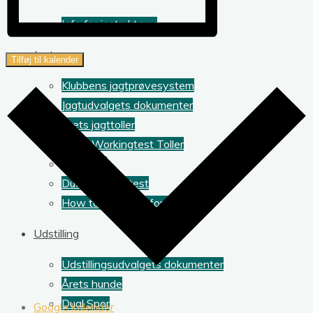
Info for instruktører
Jagt
Tilføj til kalender
Klubbens jagtprøvesystem
Jagtudvalgets dokumenter
Årets jagttoller
Årets Workingtest Toller
Dual Jagt
Dual Workingtest
How to enter my foreign dog
Udstilling
Udstillingsudvalgets dokumenter
Årets hunde
Dual Spor
Google kalender