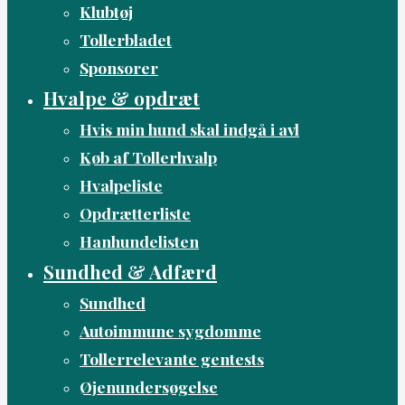
Klubtøj
Tollerbladet
Sponsorer
Hvalpe & opdræt
Hvis min hund skal indgå i avl
Køb af Tollerhvalp
Hvalpeliste
Opdrætterliste
Hanhundelisten
Sundhed & Adfærd
Sundhed
Autoimmune sygdomme
Tollerrelevante gentests
Øjenundersøgelse