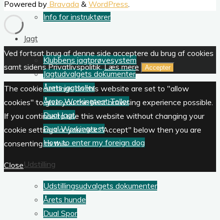
Powered by
Bravada
&
WordPress
.
Info for instruktører
Jagt
Ved fortsat brug af denne side acceptere du brug af cookies
Klubbens jagtprøvesystem
samt sidens Privatlivspolitik.
Læs mere
Accepter
Jagtudvalgets dokumenter
Årets jagttoller
The cookie settings on this website are set to "allow
Årets Workingtest Toller
cookies" to give you the best browsing experience possible.
Dual Jagt
If you continue to use this website without changing your
Dual Workingtest
cookie settings or you click "Accept" below then you are
How to enter my foreign dog
consenting to this.
Udstilling
Close
Udstillingsudvalgets dokumenter
Årets hunde
Dual Spor