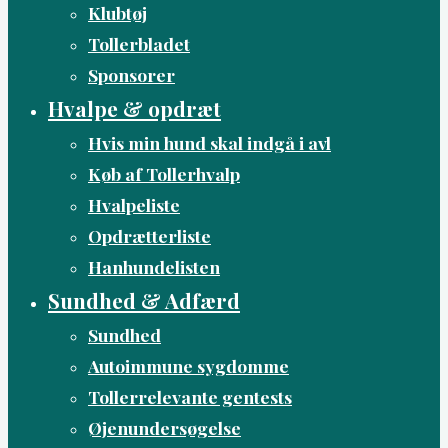
Klubtøj
Tollerbladet
Sponsorer
Hvalpe & opdræt
Hvis min hund skal indgå i avl
Køb af Tollerhvalp
Hvalpeliste
Opdrætterliste
Hanhundelisten
Sundhed & Adfærd
Sundhed
Autoimmune sygdomme
Tollerrelevante gentests
Øjenundersøgelse