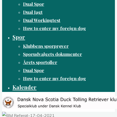
Dual Spor
Dual Jagt
Dual Workingtest
How to enter my foreign dog
Spor
Klubbens sporprøver
Sporudvalgets dokumenter
Årets sportoller
Dual Spor
How to enter my foreign dog
Kalender