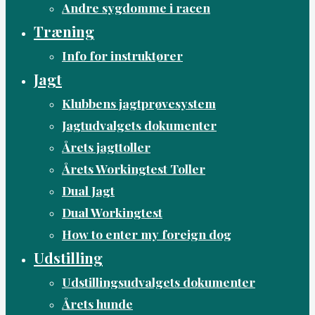
Andre sygdomme i racen
Træning
Info for instruktører
Jagt
Klubbens jagtprøvesystem
Jagtudvalgets dokumenter
Årets jagttoller
Årets Workingtest Toller
Dual Jagt
Dual Workingtest
How to enter my foreign dog
Udstilling
Udstillingsudvalgets dokumenter
Årets hunde