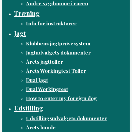
Andre sygdomme i racen
Træning
Info for instruktører
Jagt
Klubbens jagtprøvesystem
Jagtudvalgets dokumenter
Årets jagttoller
Årets Workingtest Toller
Dual Jagt
Dual Workingtest
How to enter my foreign dog
Udstilling
Udstillingsudvalgets dokumenter
Årets hunde