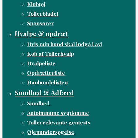
Klubtøj
Tollerbladet
Sponsorer
Hvalpe & opdræt
Hvis min hund skal indgå i avl
Køb af Tollerhvalp
Hvalpeliste
Opdrætterliste
Hanhundelisten
Sundhed & Adfærd
Sundhed
Autoimmune sygdomme
Tollerrelevante gentests
Øjenundersøgelse