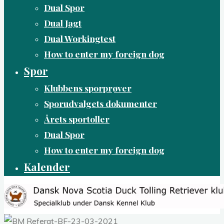
Dual Spor
Dual Jagt
Dual Workingtest
How to enter my foreign dog
Spor
Klubbens sporprøver
Sporudvalgets dokumenter
Årets sportoller
Dual Spor
How to enter my foreign dog
Kalender