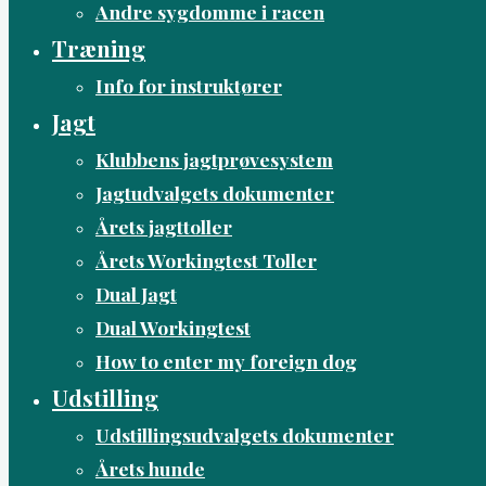
Andre sygdomme i racen
Træning
Info for instruktører
Jagt
Klubbens jagtprøvesystem
Jagtudvalgets dokumenter
Årets jagttoller
Årets Workingtest Toller
Dual Jagt
Dual Workingtest
How to enter my foreign dog
Udstilling
Udstillingsudvalgets dokumenter
Årets hunde