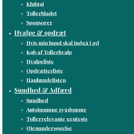
Klubtøj
Tollerbladet
Sponsorer
Hvalpe & opdræt
Hvis min hund skal indgå i avl
Køb af Tollerhvalp
Hvalpeliste
Opdrætterliste
Hanhundelisten
Sundhed & Adfærd
Sundhed
Autoimmune sygdomme
Tollerrelevante gentests
Øjenundersøgelse