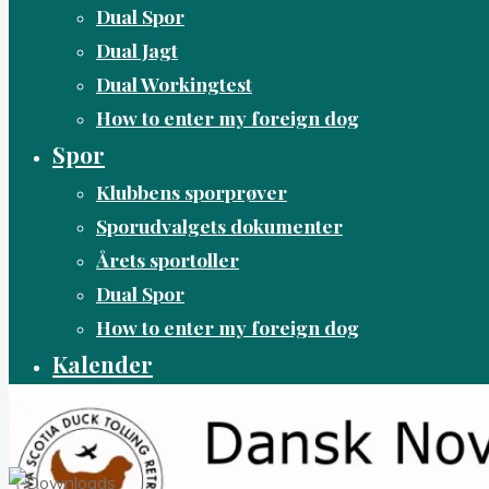
Dual Spor
Dual Jagt
Dual Workingtest
How to enter my foreign dog
Spor
Klubbens sporprøver
Sporudvalgets dokumenter
Årets sportoller
Dual Spor
How to enter my foreign dog
Kalender